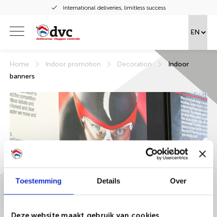
International deliveries, limitless success
Home
Indoor promotion
Decoration
Indoor
banners
Toestemming
Details
Over
Indoor Banners
Deze website maakt gebruik van cookies